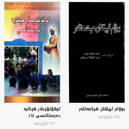
بوۋام ئېيتقان ھېكمەتلەر
ئوقۇغۇچىلار ھېكايە
دەرسخانىسى (3)
592 كۆرۈلمە
707 كۆرۈلمە