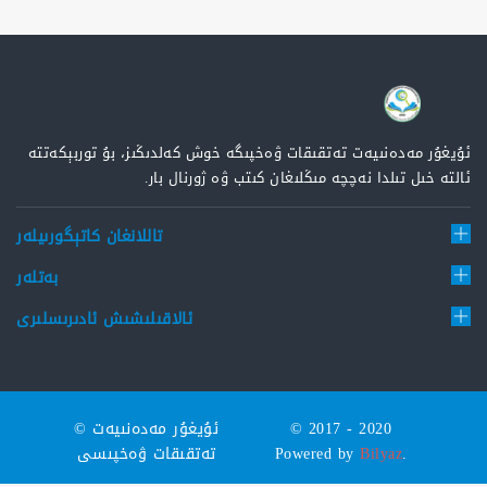
ئۇيغۇر مەدەنىيەت تەتقىقات ۋەخپىگە خوش كەلدىڭىز، بۇ توربېكەتتە
ئالتە خىل تىلدا نەچچە مىڭلىغان كىتب ۋە ژورنال بار.
تاللانغان كاتېگورىيلەر
بەتلەر
ئالاقىلىشىش ئادىرىسلىرى
© 2017 - 2020
© ئۇيغۇر مەدەنىيەت
.
Bilyaz
Powered by
تەتقىقات ۋەخپىسى