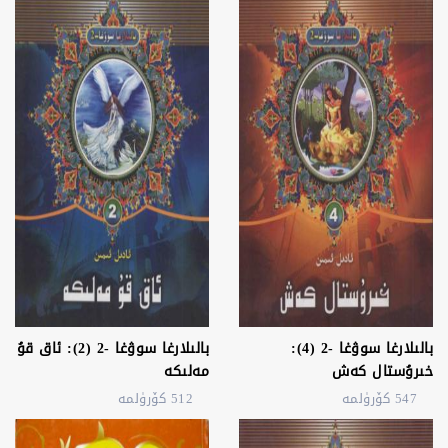
بالىلارغا سوۋغا -2 (4):
بالىلارغا سوۋغا -2 (2): ئاق قۇ
خىرۇستال كەش
مەلىكە
547 كۆرۈلمە
512 كۆرۈلمە