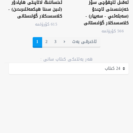
ئەقىل ئاچقۇچى سۆز
ئىنساننىڭ لاتاپىتى ھايادۇر
خەزىنىسىنى ئاچىدۇ
(ئىبن سىنا ھېكمەتلىرىدىن) -
(سەبئەئىي - سەييار) -
كلاسسىكلار گۈلىستانى
كلاسسىكلار گۈلىستانى
615 كۆرۈلمە
566 كۆرۈلمە
ئاخىرقى بەت
3
2
1
ھەر بەتتىكى كىتاب سانى :