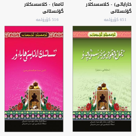
خاراباتى) - كلاسسىكلار
ئامما) - كلاسسىكلار
گۈلىستانى
گۈلىستانى
651 كۆرۈلمە
516 كۆرۈلمە