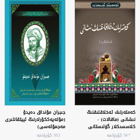
كەمتەرلىك ئەخلاقلىقنىڭ
جىبران مۇنداق دەيدۇ
نىشانى (ماقالات) -
(مۇتەپەككۇرلارنىڭ ئېيتقانلىرى
كلاسسىكلار گۈلىستانى
مەجمۇئەسى)
567 كۆرۈلمە
502 كۆرۈلمە