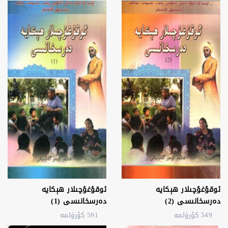
ئوقۇغۇچىلار ھېكايە
ئوقۇغۇچىلار ھېكايە
دەرسخانىسى (2)
دەرسخانىسى (1)
549 كۆرۈلمە
591 كۆرۈلمە