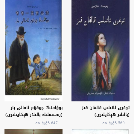
ئوغرى ئاتىلىپ قالغان قىز
بوۋامنىڭ چوقۇم ئامالى بار
(بالىلار ھېكايلىرى)
(رەسىملىك بالىلار ھېكايىلىرى)
569 كۆرۈلمە
647 كۆرۈلمە