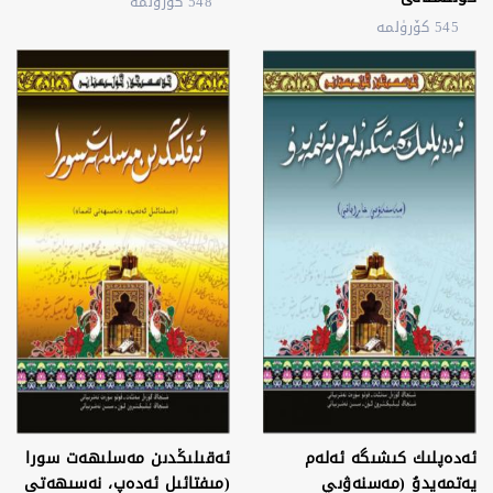
548 كۆرۈلمە
545 كۆرۈلمە
ئەدەپلىك كىشىگە ئەلەم
ئەقىلىڭدىن مەسلىھەت سورا
يەتمەيدۇ (مەسنەۋىي
(مىفتائىل ئەدەپ، نەسىھەتى