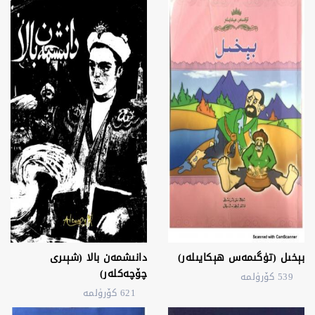
بېخىل (تۈگىمەس ھېكايىلەر)
دانىشمەن بالا (شېىرى
چۆچەكلەر)
539 كۆرۈلمە
621 كۆرۈلمە