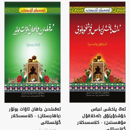
ئەڭ ياخشى لىباس
ئەقىلدىن جاھان ئاۋات بولۇر
خۇشخۇيلۇق (ئەخلاقۇل
(باھارىستان) - كلاسسىكلار
مۇھسىنىن) - كلاسسىكلار
گۈلىستانى
گۈلىستانى