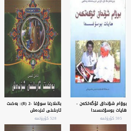
بوۋام شۇنداق ئۆگەتكەن -
بالىلارغا سوۋغا -2 (8): بەخىت
ھايات بوسۇغىسىدا
ئارىلىنى ئىزدەش
595 كۆرۈلمە
528 كۆرۈلمە