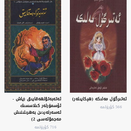
ئەتىرگۈل مەلىكە (ھېكايىلەر)
ئەتەبەتۇلھەقايىق (ياش -
ئۆسمۈرلەر كىلاسسىك
566 كۆرۈلمە
ئەسەرلەردىن بەھرىلىنىش
مەجمۇئەسى 2)
716 كۆرۈلمە