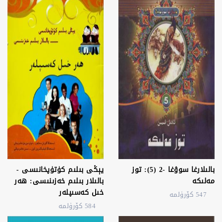
بالىلارغا سوۋغا -2 (5): توز
يېڭى بىلىم كۈتۈپخانىسى -
مەلىكە
بالىلار بىلىم خەزىنىسى: ھەر
خىل كەسىپلەر
547 كۆرۈلمە
584 كۆرۈلمە