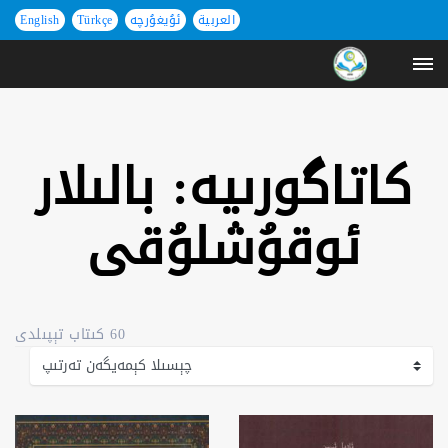
العربية
ئۇيغۇرچە
Türkçe
English
كاتاگورىيە: بالىلار
ئوقۇشلۇقى
60 كىتاب تېپىلدى