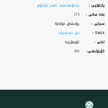
يازغۇچى :
يارمۇھەممەد تاھىر تۇغلۇق
بەت سانى :
173
سىرتى :
يۇمشاق مۇقاۋا
TAGS :
تىل ئەدەبىيات
تىلى :
ئۇيغۇرچە
كۆرۈلىشى:
595