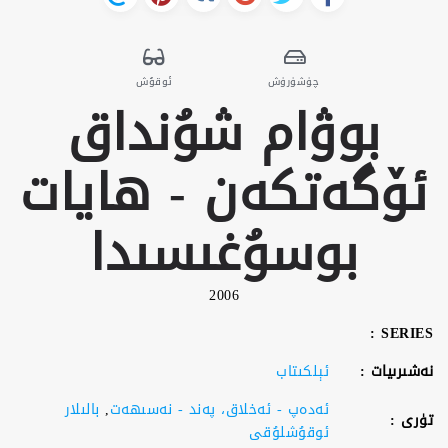
چۈشۈرۈش
ئوقۇش
بوۋام شۇنداق
ئۆگەتكەن - ھايات
بوسۇغىسىدا
2006
SERIES :
نەشىرىيات :
ئېلكىتاب
ئەدەپ - ئەخلاق، پەند - نەسىھەت
,
بالىلار
تۈرى :
ئوقۇشلۇقى