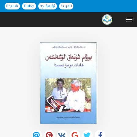
العربية
ئۇيغۇرچە
Türkçe
English