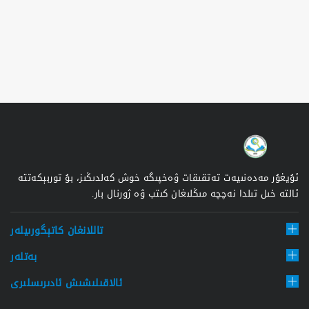
ئۇيغۇر مەدەنىيەت تەتقىقات ۋەخپىگە خوش كەلدىڭىز، بۇ توربېكەتتە
ئالتە خىل تىلدا نەچچە مىڭلىغان كىتب ۋە ژورنال بار.
تاللانغان كاتېگورىيلەر
بەتلەر
ئالاقىلىشىش ئادىرىسلىرى