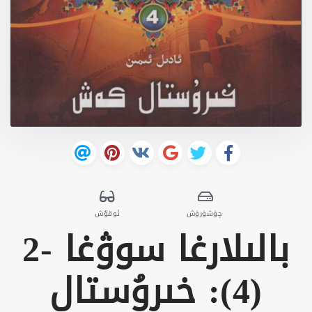
چۈشۈرۈش
ئوقۇش
بالىلارغا سوۋغا -2
(4): خىرۇستال