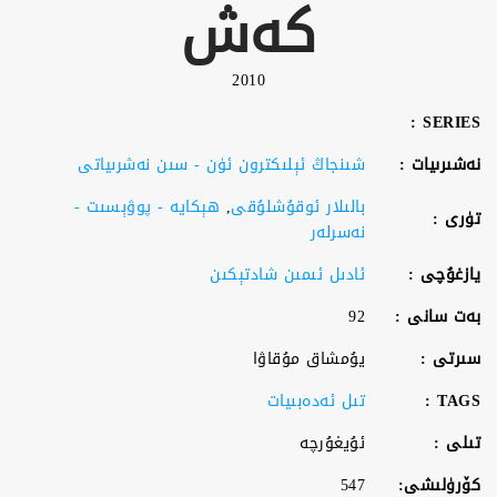
كەش
2010
SERIES :
نەشىرىيات :
شىنجاڭ ئېلىكترون ئۈن - سىن نەشرىياتى
بالىلار ئوقۇشلۇقى
,
ھېكايە - پوۋېسىت -
تۈرى :
نەسرلەر
يازغۇچى :
ئادىل ئىمىن شادتېكىن
بەت سانى :
92
سىرتى :
يۇمشاق مۇقاۋا
TAGS :
تىل ئەدەبىيات
تىلى :
ئۇيغۇرچە
كۆرۈلىشى:
547