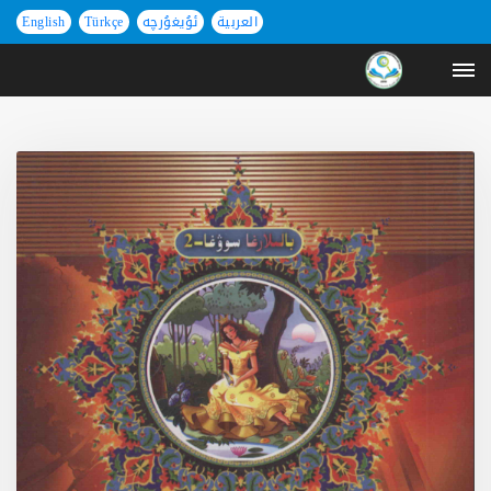
العربية
ئۇيغۇرچە
Türkçe
English