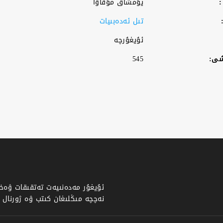
:
يۇمشاق مۇقاۋا
تىل ئەدەبىيات
ئۇيغۇرچە
شى:
545
ئۇيغۇر مەدەنىيەت تەتقىقات ۋەخپى
نەچچە مىڭلىغان كىتب ۋە ژورنال با