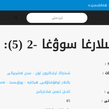
ھەققىمىزدە
ارغا سوۋغا -2 (5): توز مەلىكە
ات :
شىنجاڭ ئېلىكترون ئۈن - سىن نەشرىياتى
بالىلار ئوقۇشلۇقى
,
ھېكايە - پوۋېسىت - نەس
 :
ئادىل ئىمىن شادتېكىن
نى :
85