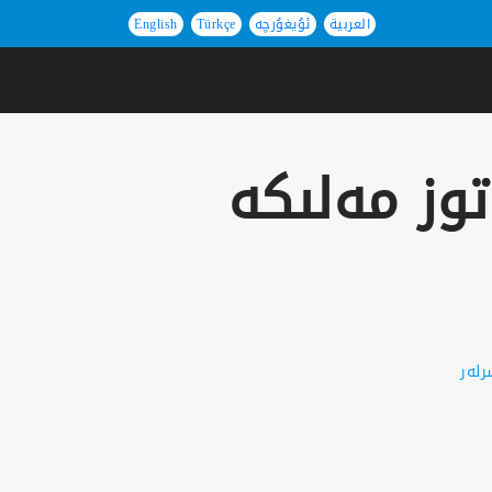
العربية
ئۇيغۇرچە
Türkçe
English
رلەر