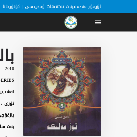
ئۇيغۇر مەدەنىيەت تەتقىقات ۋەخپىسى |
كۈتۈپخانا
-
باشبەت
بالىل
كۈتۈپخانا
2010
يازغۇچىلار
SERIES :
خەۋەرلەر
نەشىرىي
تۈرى :
كاتېگورىيە
يازغۇچى
ھەققىمىزدە
بەت سا