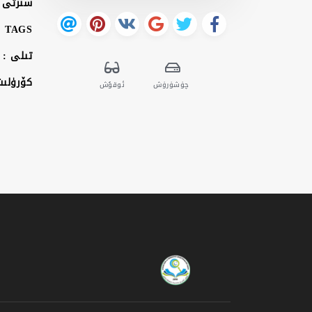
سىرتى 
TAGS :
تىلى :
كۆرۈلى
چۈشۈرۈش
ئوقۇش