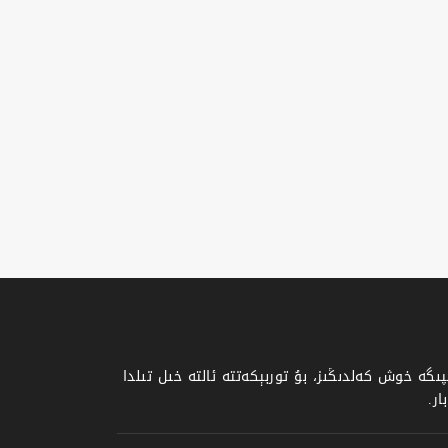
گە خوش كەلدىڭىز، بۇ توربېكەتتە ئالتە خىل تىلدا
ر.