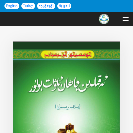
العربية
ئۇيغۇرچە
Türkçe
English