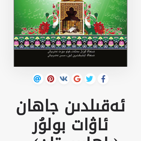
ئەقىلدىن جاھان
ئاۋات بولۇر