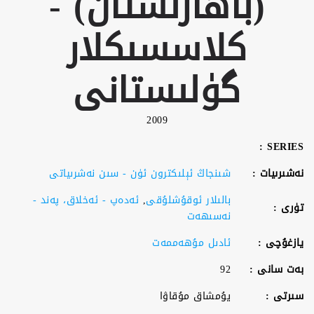
(باھارىستان) -
كلاسسىكلار
گۈلىستانى
2009
SERIES :
نەشىرىيات :
شىنجاڭ ئېلىكترون ئۈن - سىن نەشرىياتى
بالىلار ئوقۇشلۇقى
,
ئەدەپ - ئەخلاق، پەند -
تۈرى :
نەسىھەت
يازغۇچى :
ئادىل مۇھەممەت
بەت سانى :
92
سىرتى :
يۇمشاق مۇقاۋا