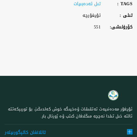
TAGS :
تىل ئەدەبىيات
تىلى :
ئۇيغۇرچە
كۆرۈلىشى:
551
ئۇيغۇر مەدەنىيەت تەتقىقات ۋەخپىگە خوش كەلدىڭىز، بۇ توربېكەتتە
ئالتە خىل تىلدا نەچچە مىڭلىغان كىتب ۋە ژورنال بار.
تاللانغان كاتېگورىيلەر