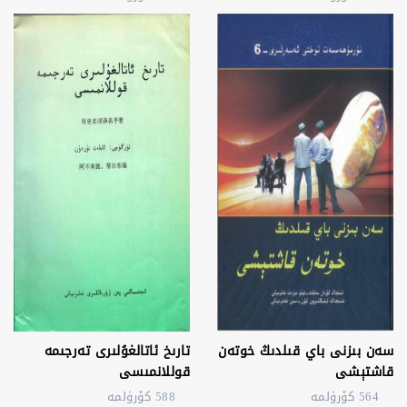
سەن بىزنى باي قىلدىڭ خوتەن
تارىخ ئاتالغۇلىرى تەرجىمە
قاشتېشى
قوللانمىسى
564 كۆرۈلمە
588 كۆرۈلمە