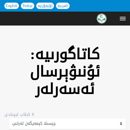
العربية
ئۇيغۇرچە
Türkçe
English
كاتاگورىيە:
ئۇنىۋېرسال
ئەسەرلەر
8 كىتاب تېپىلدى