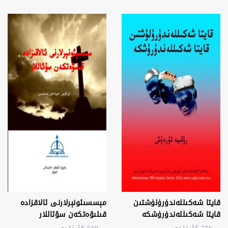
قايتا شەكىللەندۈرۈلۈشتىن
مېسسىئونېرلارنى ئالاقزادە
قايتا شەكىللەندۈرۈشكە
قىلىۋەتكەن سۇئاللار