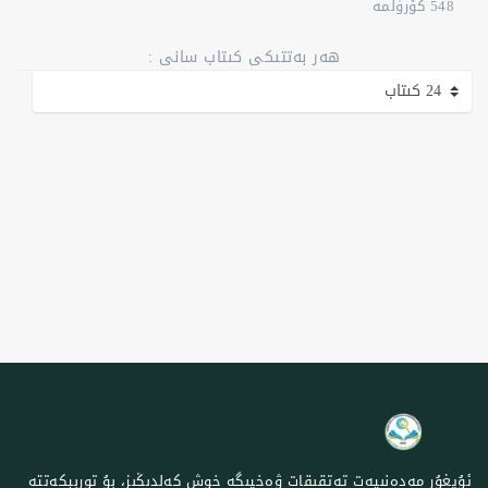
548 كۆرۈلمە
ھەر بەتتىكى كىتاب سانى :
ئۇيغۇر مەدەنىيەت تەتقىقات ۋەخپىگە خوش كەلدىڭىز، بۇ توربېكەتتە