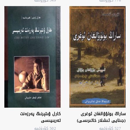
776 كۆرۈلمە
549 كۆرۈلمە
ساراڭ بولۇۋالغان ئوغرى
كارل ۋىتېرنىڭ پەرزەنت
(جىنايى ئىشلار خاتىرىسى)
تەربىيىسى
527 كۆرۈلمە
502 كۆرۈلمە