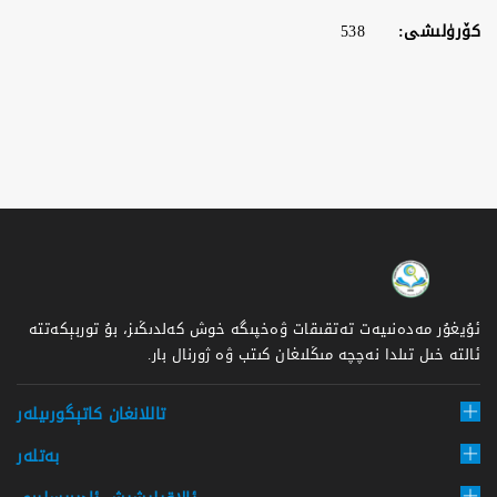
كۆرۈلىشى:
538
ئۇيغۇر مەدەنىيەت تەتقىقات ۋەخپىگە خوش كەلدىڭىز، بۇ توربېكەتتە
ئالتە خىل تىلدا نەچچە مىڭلىغان كىتب ۋە ژورنال بار.
تاللانغان كاتېگورىيلەر
بەتلەر