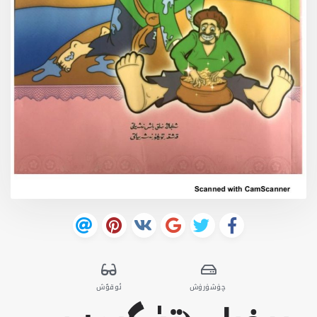
چۈشۈرۈش
ئوقۇش