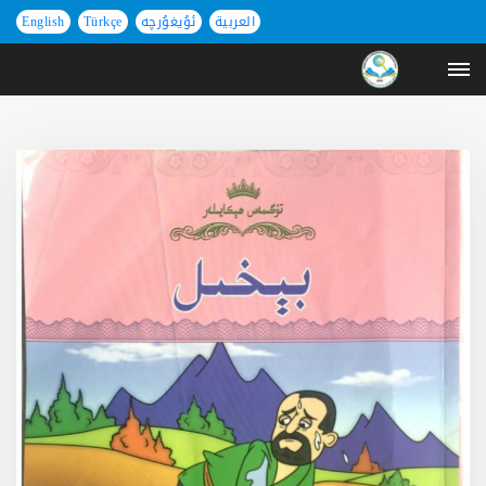
العربية
ئۇيغۇرچە
Türkçe
English