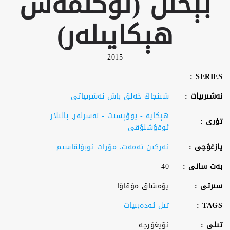
بېخىل (تۈگىمەس
ھېكايىلەر)
2015
SERIES :
نەشىرىيات :
شىنجاڭ خەلق باش نەشرىياتى
ھېكايە - پوۋېسىت - نەسرلەر
,
بالىلار
تۈرى :
ئوقۇشلۇقى
يازغۇچى :
ئەركىن ئەمەت، مۇرات ئوبۇلقاسىم
بەت سانى :
40
سىرتى :
يۇمشاق مۇقاۋا
TAGS :
تىل ئەدەبىيات
تىلى :
ئۇيغۇرچە