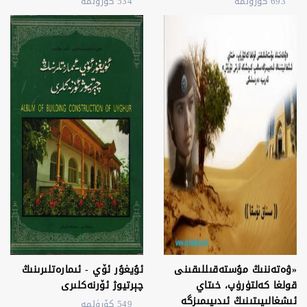
693 كۆرۈلمە
534 كۆرۈلمە
«ۋەتەننىڭ مۇستەقىللىقىنى
ئۇيغۇر ئۆي - ئىمارەتلىرىنىڭ
قولغا كەلتۈرۈپ، خىتاي
چېرتيوژ ئۆرنەكلىرى
ئىشغالىيىتىنىڭ ئىدىيىمىزگە
549 كۆرۈلمە