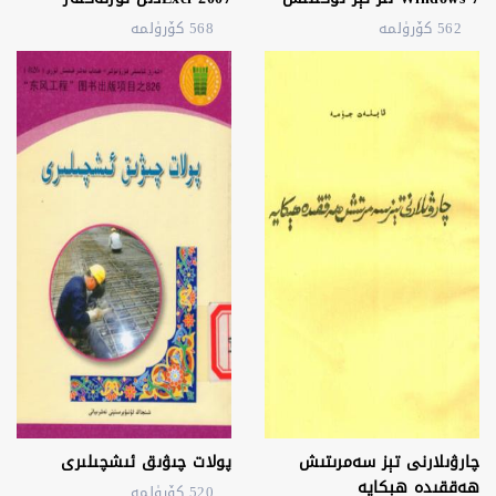
562 كۆرۈلمە
568 كۆرۈلمە
چارۋىلارنى تېز سەمرىتىش
پولات چىۋىق ئىشچىلىرى
ھەققىدە ھېكايە
520 كۆرۈلمە