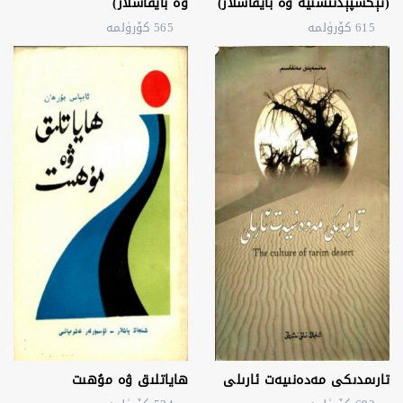
(ئېكسپېدىتسىيە ۋە بايقاشلار)
ۋە بايقاشلار)
615 كۆرۈلمە
565 كۆرۈلمە
تارىمدىكى مەدەنىيەت ئارىلى
ھاياتلىق ۋە مۇھىت