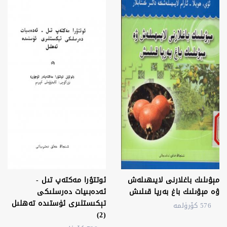
مېۋىلىك باغلارنى لايىھىلەش
ئوتتۇرا مەكتەپ تىل -
ۋە مېۋىلىك باغ بەرپا قىلىش
ئەدەبىيات دەرسلىكى
تېكىستلىرى ئۈستىدە تەھلىل
576 كۆرۈلمە
(2)