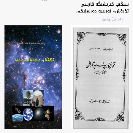
سىڭىپ كىرىشىگە قارشى
تۇرۇش» تەربىيە دەرسلىكى
547 كۆرۈلمە