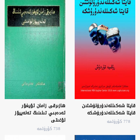
قايتا شەكىللەندۈرۈلۈشتىن
ھازىرقى زامان ئۇيغۇر
قايتا شەكىللەندۈرۈشكە
ئەدەبىي تىلىنىڭ تەلەپپۇز
لۇغىتى
778 كۆرۈلمە
738 كۆرۈلمە