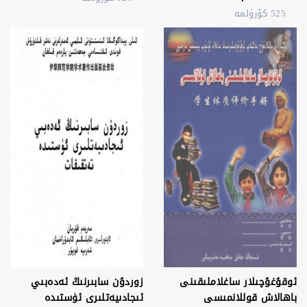
525 كۆرۈلمە
ئوقۇغۇچىلار ساغلاملىقىنى
زوردۇن سابىرنىڭ ئەدەبىي
باھالاش قوللانمىسى
ئىجادىيەتلىرى ئۈستىدە