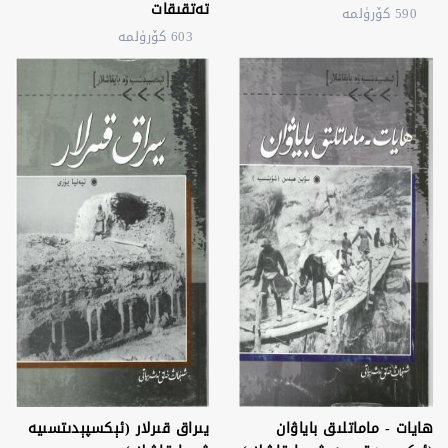
تەتقىقات
590 كۆرۈلمە
603 كۆرۈلمە
ھايات - ماماتلىق باياۋان
يىراق قىرلار (ئېكسپېدىتسىيە