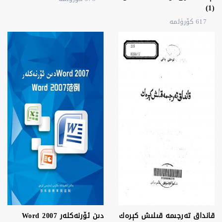
(1)
617 كۆرۈلمە
قانداق تەرجىمە قىلىش كېرەك
دىن ئۆرنەكلەر Word 2007