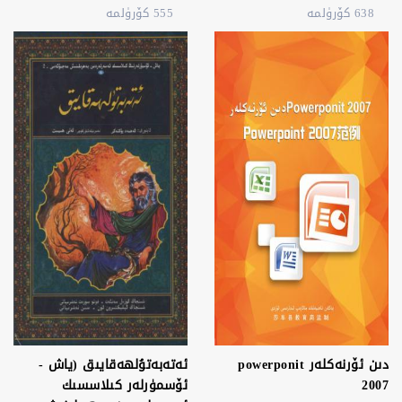
638 كۆرۈلمە
555 كۆرۈلمە
دىن ئۆرنەكلەر powerponit
ئەتەبەتۇلھەقايىق (ياش -
2007
ئۆسمۈرلەر كىلاسسىك