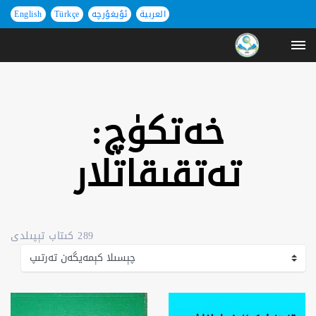
العربية
ئۇيغۇرچە
Türkçe
English
خەتكۈچ:
تەتقىقاتلار
289 كىتاب تېپىلدى