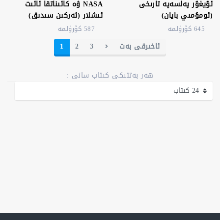
ئۇيغۇر پەلسەپە تارىخى
NASA ۋە كائىناتقا ئائىت
(ئومۇمىي بايان)
ئىشلار (ئەركىن سىدىق)
645 كۆرۈلمە
587 كۆرۈلمە
ئاخىرقى بەت
3
2
1
ھەر بەتتىكى كىتاب سانى :