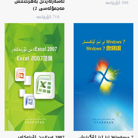
ئەسەرلەردىن بەھرىلىنىش
598 كۆرۈلمە
مەجمۇئەسى 2)
718 كۆرۈلمە
Windows 7 نىز تېز ئۆگىنىش
Exel 2007دىن ئۆرنەكلەر