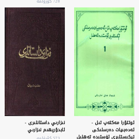
728 كۆرۈلمە
ئوتتۇرا مەكتەپ تىل -
نىزارىي داستانلىرى -
ئەدەبىيات دەرسلىكى
ئابدۇرېھىم نىزارىي
تېكىستلىرى ئۈستىدە تەھلىل
573 كۆرۈلمە