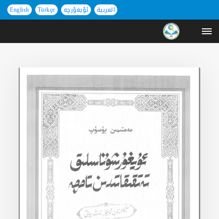
العربية
ئۇيغۇرچە
Türkçe
English