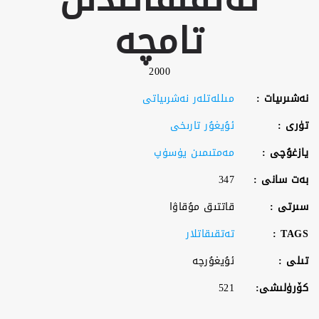
تامچە
2000
نەشىرىيات :
مىللەتلەر نەشرىياتى
تۈرى :
ئۇيغۇر تارىخى
يازغۇچى :
مەمتىمىن يۈسۈپ
بەت سانى :
347
سىرتى :
قاتتىق مۇقاۋا
TAGS :
تەتقىقاتلار
تىلى :
ئۇيغۇرچە
كۆرۈلىشى:
521