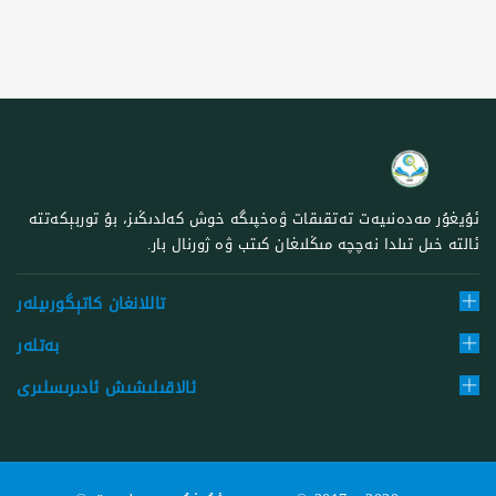
ئۇيغۇر مەدەنىيەت تەتقىقات ۋەخپىگە خوش كەلدىڭىز، بۇ توربېكەتتە
ئالتە خىل تىلدا نەچچە مىڭلىغان كىتب ۋە ژورنال بار.
تاللانغان كاتېگورىيلەر
بەتلەر
ئالاقىلىشىش ئادىرىسلىرى