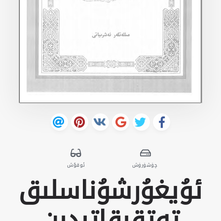
چۈشۈرۈش
ئوقۇش
ئۇيغۇرشۇناسلىق
تەتقىقاتىدىن