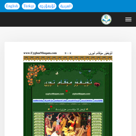
العربية
ئۇيغۇرچە
Türkçe
English