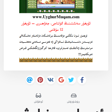
چۈشۈرۈش
ئوقۇش