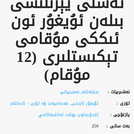
ئەسلى يېزىلىشى
بىلەن ئۇيغۇر ئون
ئىككى مۇقامى
تېكىستلىرى (12
مۇقام)
نەشىرىيات :
مىللەتلەر نەشرىياتى
تۈرى :
ئۇيغۇر تارىخى
,
مەدەنىيەت ۋە ئۆرپ - ئادەتلەر
يازغۇچى :
ئابدۇرەئوپ پولات تەكلىماكانىي
بەت سانى :
256