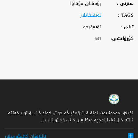
سىرتى :
يۇمشاق مۇقاۋا
TAGS :
تەتقىقاتلار
تىلى :
ئۇيغۇرچە
كۆرۈلىشى:
641
ئۇيغۇر مەدەنىيەت تەتقىقات ۋەخپىگە خوش كەلدىڭىز، بۇ توربېكەتتە
ئالتە خىل تىلدا نەچچە مىڭلىغان كىتب ۋە ژورنال بار.
تاللانغان كاتېگورىيلەر