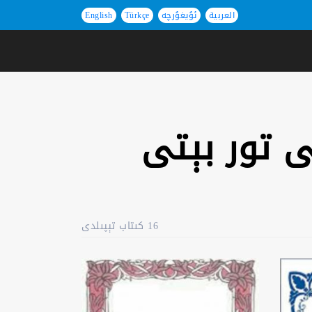
العربية
ئۇيغۇرچە
Türkçe
English
ى تور بېتى
16 كىتاب تېپىلدى