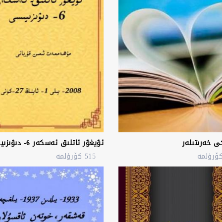
كى خەرىتىلەر
ئۇيغۇر ئاتلىق ئەسكەر 6- دىۋىزىيىسى
515 كۆرۈلمە