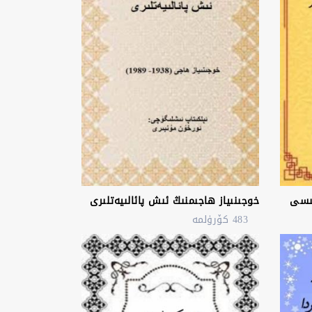
خوجىنىياز ھاجىمنىڭ ئىش پائالىيەتلىرى
483 كۆرۈلمە