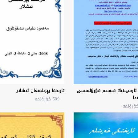
ئارمىيىنىڭ قىسىم قۇرۇلمىسى
تارىخقا يېزىلمىغان ئىشلار
دا
509 كۆرۈلمە