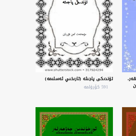
قەشقەر،
تۈندىكى پاجىئە (تارىخىي ئەسلىمە)
ن
591 كۆرۈلمە