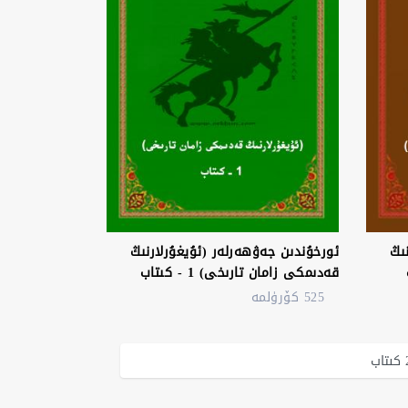
ىڭ
ئورخۇندىن جەۋھەرلەر (ئۇيغۇرلارنىڭ
قەدىمكى زامان تارىخى) 1 - كىتاب
525 كۆرۈلمە