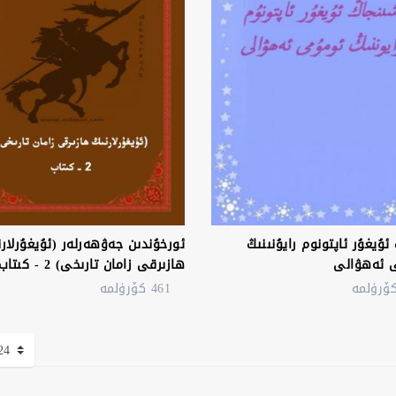
ئۇيغۇر ئاپتونوم رايۇنىنىڭ
ئورخۇندىن جەۋھەرلەر (ئۇيغۇرلارن
 ئەھۋالى
ھازىرقى زامان تارىخى) 2 - كىتاب
461 كۆرۈلمە