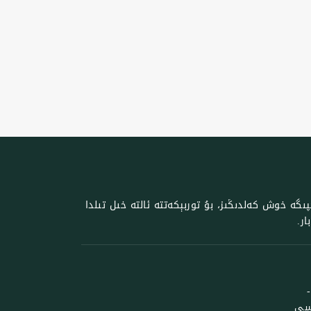
گە خوش كەلدىڭىز، بۇ توربېكەتتە ئالتە خىل تىلدا
ر.
ىسى