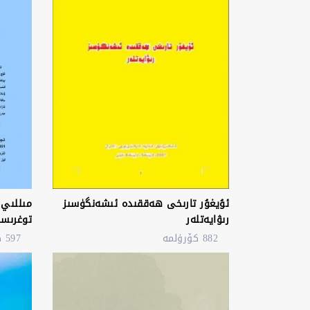
ئۇيغۇر تارىخى ھەققىدە ئىشەنگۈسىز
مىللىي 
رىۋايەتلەر
توغرىسى
882 كۆرۈلمە
597 كۆرۈلمە