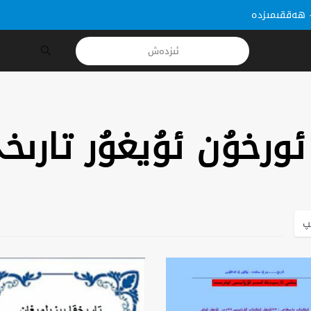
ھەققىمىزدە
ئورخۇن ئۇيغۇر تارىخ