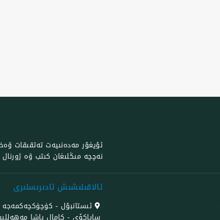
ئۇيغۇر مەدەنىيەت تەتقىقات ۋەخپى
نەچچە مىڭلىغان كىتب ۋە ژورنال با
ئالاقىلىشىش ئادىرىسلىرى
ئىستانبۇل - كۈچۈكچەكمەجە -
ساپاكۆي - كامال پاشا مەھەلل