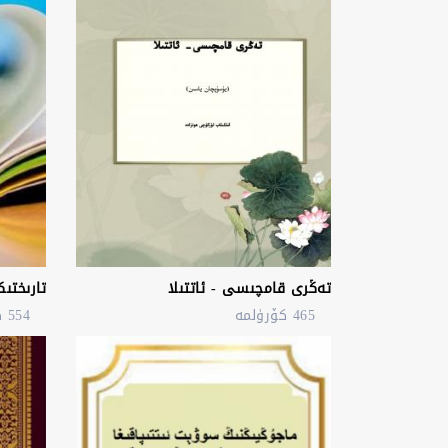
تەڭرى قامچىسى - ئاتتىلا
تارىختى
465 كۆرۈلمە
554 كۆرۈلمە