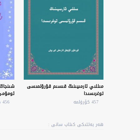
مىللىي ئارمىيىنىڭ قىسىم قۇرۇلمىسى
شىنجاڭ 
توغرىسىدا
ئومۇمى
457 كۆرۈلمە
456 كۆرۈلمە
ھەر بەتتىكى كىتاب سانى :