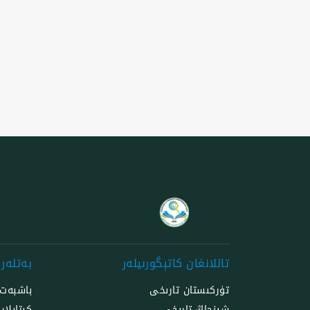
تاللانغان كاتېگورىيلەر
بەتلەر
تۈركىستان تارىخى
باشبەت
شىنجاڭ تارىخى
كىتابلار