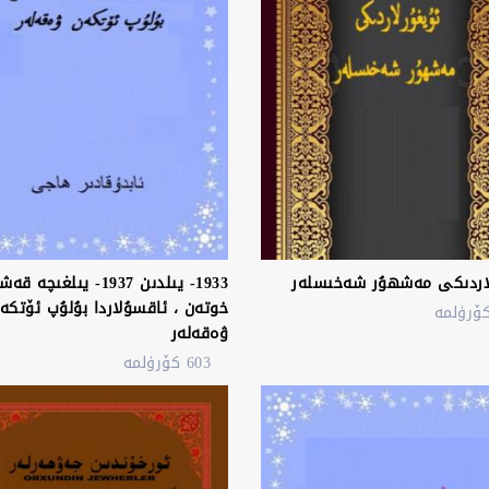
لاردىكى مەشھۇر شەخىسلەر
1933- يىلدىن 1937- يىلغىچە 
خوتەن ، ئاقسۇلاردا بۇلۇپ ئۆتكە
ۋەقەلەر
603 كۆرۈلمە