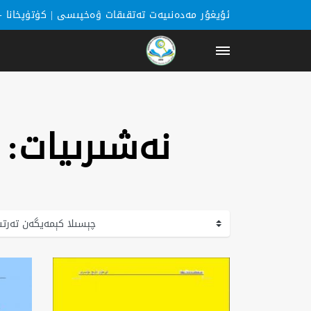
ئۇيغۇر مەدەنىيەت تەتقىقات ۋەخپىسى |
كۈتۈپخانا
-
باشبەت
نەشىرىيات: 
كۈتۈپخانا
يازغۇچىلار
خەۋەرلەر
كاتېگورىيە
ھەققىمىزدە