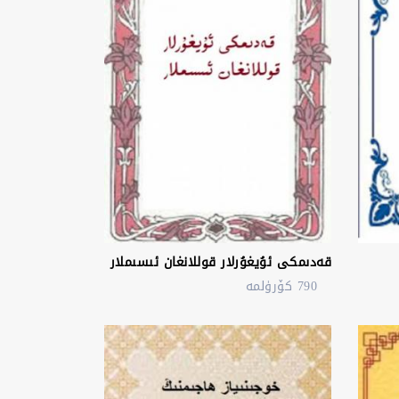
قەدىمكى ئۇيغۇرلار قوللانغان ئىسىملار
790 كۆرۈلمە