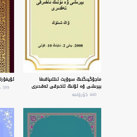
ماجۇڭيىڭنىڭ سوۋېت ئىتتىپاقىغا
ئۇيغۇر
بېرىشى ۋە ئۇنىڭ ئاخىرقى تەقدىرى
599 كۆرۈلمە
440 كۆرۈلمە