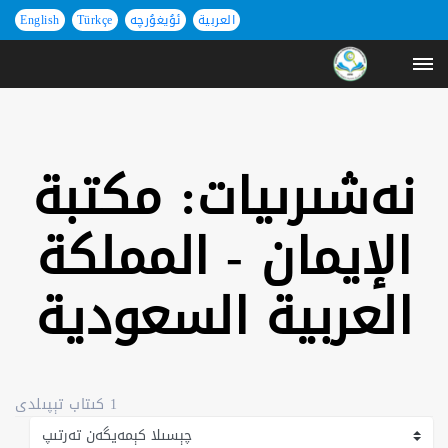
العربية
ئۇيغۇرچە
Türkçe
English
نەشىرىيات: مكتبة
الإيمان - المملكة
العربية السعودية
1 كىتاب تېپىلدى