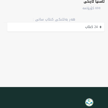
ئاسىيا تارىخى
698 كۆرۈلمە
ھەر بەتتىكى كىتاب سانى :