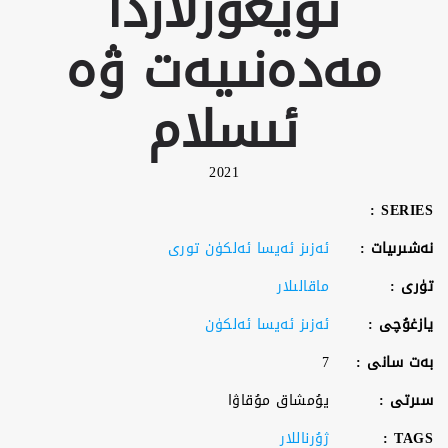
ئۇيغۇرلاردا
مەدەنىيەت ۋە
ئىسلام
2021
SERIES :
نەشىرىيات :
ئەزىز ئەيسا ئەلكۈن تورى
تۈرى :
ماقالىلار
يازغۇچى :
ئەزىز ئەيسا ئەلكۈن
بەت سانى :
7
سىرتى :
يۇمشاق مۇقاۋا
TAGS :
ژۇرناللار