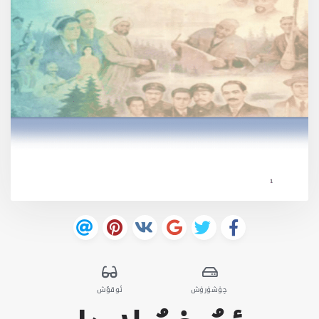
چۈشۈرۈش
ئوقۇش