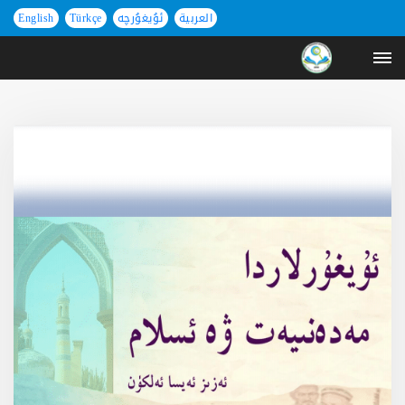
العربية
ئۇيغۇرچە
Türkçe
English