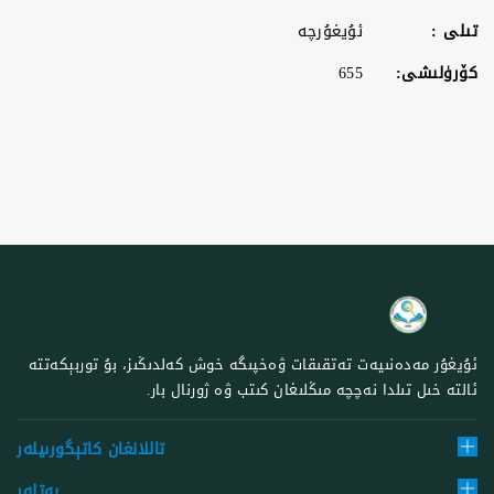
تىلى :
ئۇيغۇرچە
كۆرۈلىشى:
655
ئۇيغۇر مەدەنىيەت تەتقىقات ۋەخپىگە خوش كەلدىڭىز، بۇ توربېكەتتە
ئالتە خىل تىلدا نەچچە مىڭلىغان كىتب ۋە ژورنال بار.
تاللانغان كاتېگورىيلەر
بەتلەر