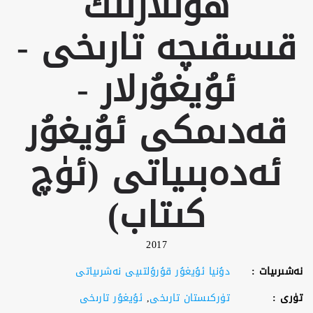
ھونلارنىڭ
قىسقىچە تارىخى -
ئۇيغۇرلار -
قەدىمكى ئۇيغۇر
ئەدەبىياتى (ئۈچ
كىتاب)
2017
نەشىرىيات :
دۇنيا ئۇيغۇر قۇرۇلتىيى نەشرىياتى
تۈرى :
تۈركىستان تارىخى
,
ئۇيغۇر تارىخى