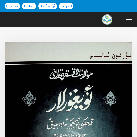
العربية
ئۇيغۇرچە
Türkçe
English