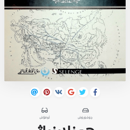
چۈشۈرۈش
ئوقۇش