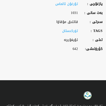
يازغۇچى :
تۇرغۇن ئالماس
بەت سانى :
1031
سىرتى :
قاتتىق مۇقاۋا
TAGS :
تۈركىستان
تىلى :
ئۇيغۇرچە
كۆرۈلىشى:
642