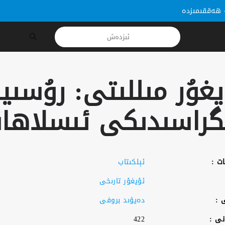
ھەققىمىزدە
يغۇر مىللىتى: رۇسىيە
گراسىدىكى ئىسلاھات
ات :
ئېلكىتاب
ئۇيغۇر تارىخى
 :
دەيۋىد بروفى
نى :
422