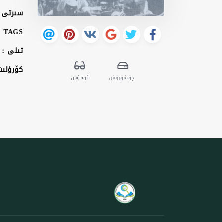
سىرتى 
TAGS :
تىلى :
كۆرۈلى
چۈشۈرۈش
ئوقۇش