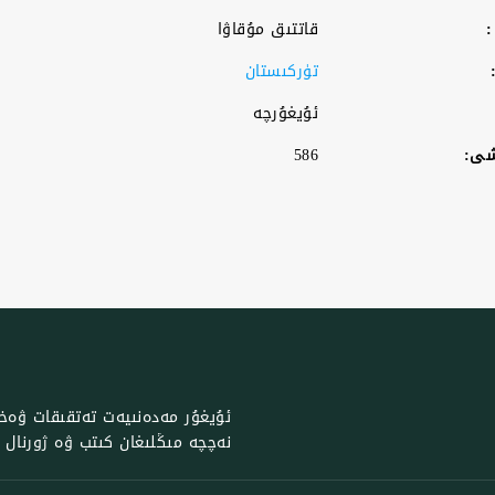
:
قاتتىق مۇقاۋا
تۈركىستان
ئۇيغۇرچە
شى:
586
ئۇيغۇر مەدەنىيەت تەتقىقات ۋەخپى
نەچچە مىڭلىغان كىتب ۋە ژورنال با