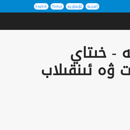
العربية
ئۇيغۇرچە
Türkçe
English
 - خىتاي
 ۋە ئىنقىلاب