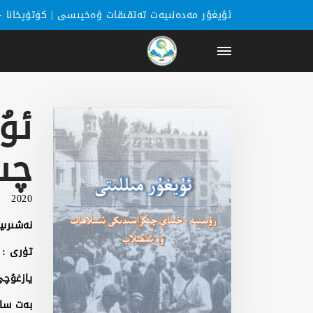
ئۇيغۇر مەدەنىيەت تەتقىقات ۋەخپىسى |
كۈتۈپخانا
-
باشبەت
ئۇ
كۈتۈپخانا
چى
يازغۇچىلار
2020
خەۋەرلەر
نەشىرىي
كاتېگورىيە
تۈرى :
ھەققىمىزدە
يازغۇچى
بەت سا