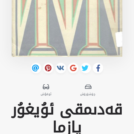
چۈشۈرۈش
ئوقۇش
قەدىمقى ئۇيغۇر
يازما