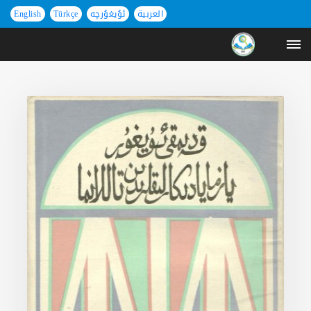
العربية
ئۇيغۇرچە
Türkçe
English