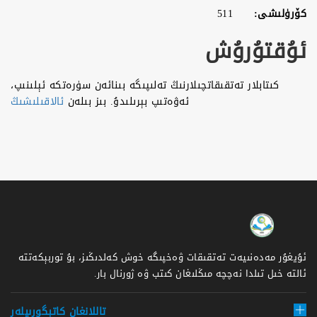
كۆرۈلىشى:
511
ئۇقتۇرۇش
كىتابلار تەتقىقاتچىلارنىڭ تەلىپىگە بىنائەن سۈرەتكە ئېلىنىپ،
ئەۋەتىپ بېرىلىدۇ. بىز بىلەن
ئالاقىلىشىڭ
ئۇيغۇر مەدەنىيەت تەتقىقات ۋەخپىگە خوش كەلدىڭىز، بۇ توربېكەتتە
ئالتە خىل تىلدا نەچچە مىڭلىغان كىتب ۋە ژورنال بار.
تاللانغان كاتېگورىيلەر