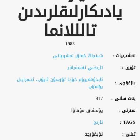
يادىكارلىقلرىدىن
تالللانما
1983
نەشىرىيات :
شىنجاڭ خەلق نەشرىياتى
تۈرى :
تارىخىي ئەسەرلەر
ئابدۇقەييۇم خۇجا تۇرسۇن ئايۇپ، ئىسراپىل
يازغۇچى :
يۇسۇپ
بەت سانى :
417
سىرتى :
يۇمشاق مۇقاۋا
TAGS :
تارىخ
تىلى :
ئۇيغۇرچە