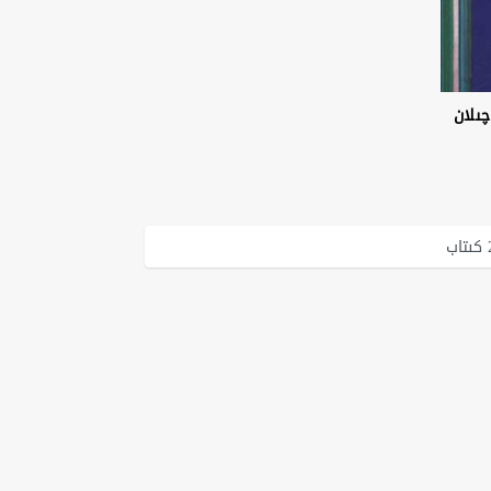
چىلان