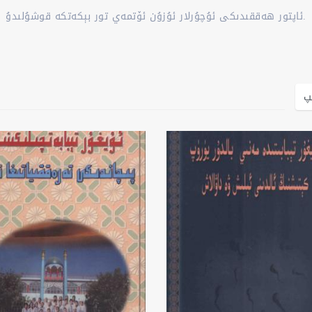
ئاپتور ھەققىدىكى ئۇچۇرلار ئۇزۇن ئۆتمەي تور بېكەتكە قوشۇلىدۇ.