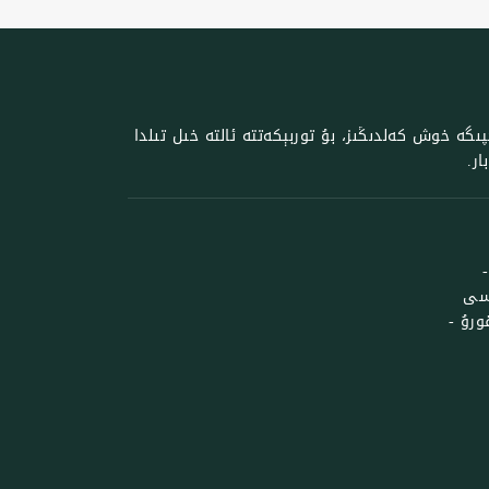
گە خوش كەلدىڭىز، بۇ توربېكەتتە ئالتە خىل تىلدا
ر.
ىسى
لۇق قورۇ -