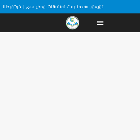
ئۇيغۇر مەدەنىيەت تەتقىقات ۋەخپىسى |
كۈتۈپخانا
-
باشبەت
كۈتۈپخانا
يازغۇچىلار
خەۋەرلەر
كاتېگورىيە
ھەققىمىزدە