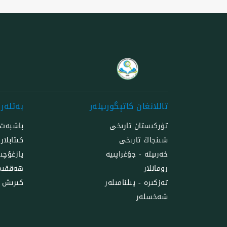
تاللانغان كاتېگورىيلەر
بەتلەر
تۈركىستان تارىخى
باشبەت
شىنجاڭ تارىخى
كىتابلار
خەرىيتە - جۇغراپىيە
يازغۇچىل
رومانلار
ھەققىم
تەزكىرە - يىلنامىلەر
كىرىش
شەخسلەر