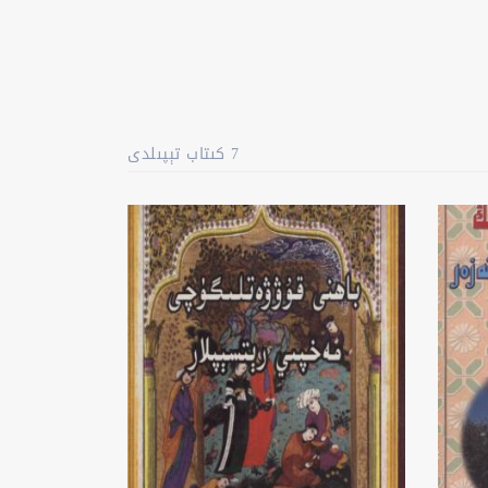
7 كىتاب تېپىلدى