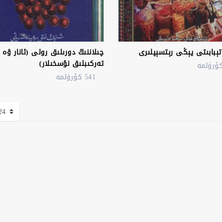
تېبابىتى يېڭى رېتسېپلىرى
چىلاننىڭ دورىلىق رولى (ئانار ۋە 
تەركىبلىق نۇسخىلار)
541 كۆرۈلمە