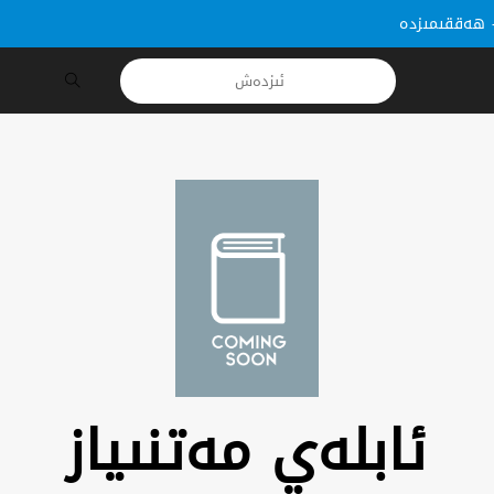
ھەققىمىزدە
ئابلەي مەتنىياز