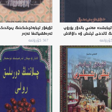
تېبابىتىدە مەنىي بالدۇر يۈرۈپ
ئۇيغۇر تېبابەتچىلىكىنىڭ پىچاندىك
ڭ ئالدىنى ئېلىش ۋە داۋالاش
تەرەققىياتىغا نەزەر
567 كۆرۈلمە