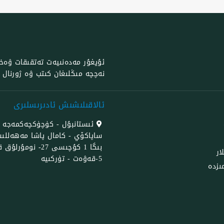
ئۇيغۇر مەدەنىيەت تەتقىقات ۋەخپى
نەچچە مىڭلىغان كىتب ۋە ژورنال با
ئالاقىلىشىش ئادىرىسلىرى
ئىستانبۇل - كۈچۈكچەكمەجە -
ساپاكۆي - كامال پاشا مەھەلل
بىگا 1 كۇچىسى 27- نومۇر
ار
5-قەۋەت - تۈركىيە
ىزدە