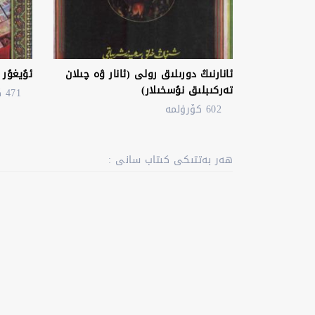
ئانارنىڭ دورىلىق رولى (ئانار ۋە چىلان
ئۇيغۇر 
تەركىبلىق نۇسخىلار)
471 كۆرۈلمە
602 كۆرۈلمە
ھەر بەتتىكى كىتاب سانى :