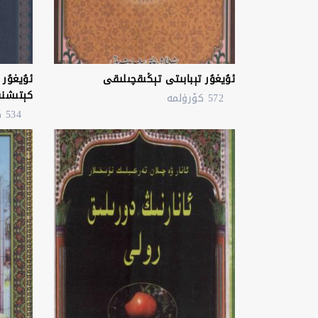
ئۇيغۇر تېبابىتى تېڭىقچىلىقى
ئۇيغۇر 
كېتىشنى
572 كۆرۈلمە
534 كۆرۈلمە