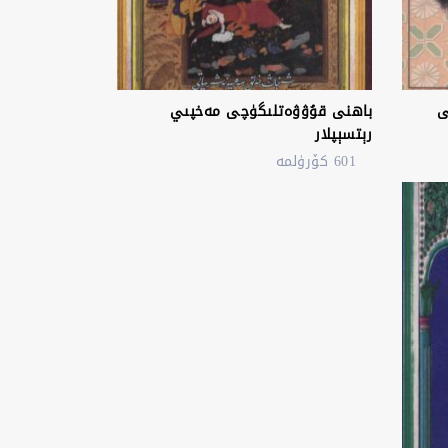
ى
باھنى قۇۋۋەتلىگۈچى مەخپىي
رېتسېپلار
601 كۆرۈلمە